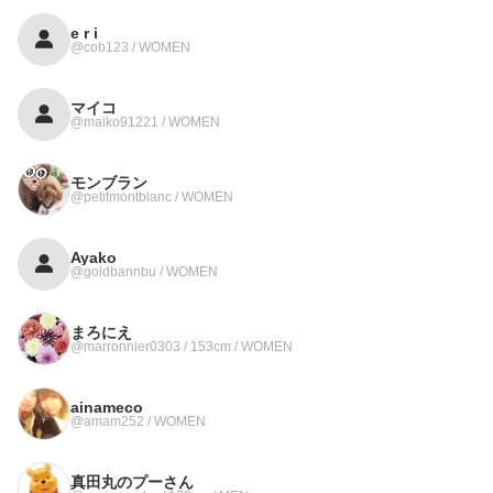
e r i
@cob123 / WOMEN
マイコ
@maiko91221 / WOMEN
モンブラン
@petitmontblanc / WOMEN
Ayako
@goldbannbu / WOMEN
まろにえ
@marronnier0303 / 153cm / WOMEN
ainameco
@amam252 / WOMEN
真田丸のプーさん