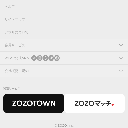
ヘルプ
サイトマップ
アプリについて
会員サービス
ログイン
WEAR公式SNS
新規会員登録
X
会社概要・規約
Instagram
コーポレートサイト
関連サービス
Threads
会社概要
TikTok
IR情報
Pinterest
利用規約
© ZOZO, Inc.