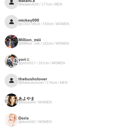
wataru.k
@wataru628 / 177cm / MEN
mickey000
@230370824 / 150cm / WOMEN
Million_miii
@Million_miii / 162cm / WOMEN
yori☺︎︎
@yori2017 / 161cm / WOMEN
thebushclover
@thebushclover / 176cm / MEN
あよやま
@bluuuem / WOMEN
Doris
@doris562 / WOMEN