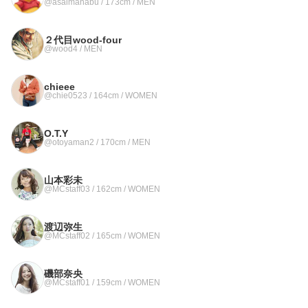
@asaimanabu / 173cm / MEN
２代目wood-four
@wood4 / MEN
chieee
@chie0523 / 164cm / WOMEN
O.T.Y
@otoyaman2 / 170cm / MEN
山本彩未
@MCstaff03 / 162cm / WOMEN
渡辺弥生
@MCstaff02 / 165cm / WOMEN
磯部奈央
@MCstaff01 / 159cm / WOMEN