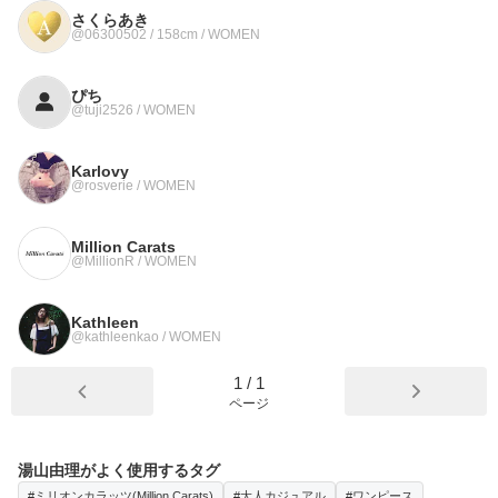
さくらあき
@06300502 / 158cm / WOMEN
ぴち
@tuji2526 / WOMEN
Karlovy
@rosverie / WOMEN
Million Carats
@MillionR / WOMEN
Kathleen
@kathleenkao / WOMEN
1
/
1
ページ
湯山由理がよく使用するタグ
#ミリオンカラッツ(Million Carats)
#大人カジュアル
#ワンピース