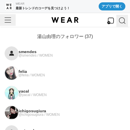
WEAR
アプリで開く
最新トレンドのコーデを見つけよう！
湯山由理
のフォロワー (
37
)
smendes
@smendes / WOMEN
felia
@felia / WOMEN
yacal
@yacal / WOMEN
ichigosugiura
@ichigosugiura / WOMEN