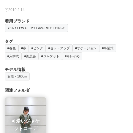
2019.2.14
着用ブランド
YEAR FEW OF MY FAVORITE THINGS
タグ
#春色
#春
#ピンク
#セットアップ
#オケージョン
#卒業式
#入学式
#謝恩会
#ジャケット
#キレイめ
モデル情報
女性・163cm
関連フォルダ
可愛いジャケ
ットコーデ