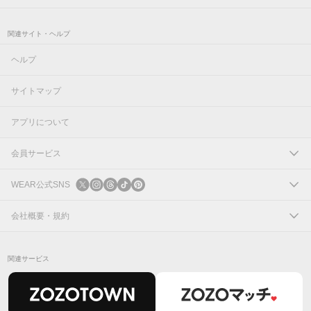
関連サイト・ヘルプ
ヘルプ
サイトマップ
アプリについて
会員サービス
ログイン
WEAR公式SNS
新規会員登録
X
会社概要・規約
Instagram
コーポレートサイト
関連サービス
Threads
会社概要
TikTok
IR情報