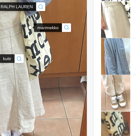
 RALPH LAUREN
marimekko
kutir