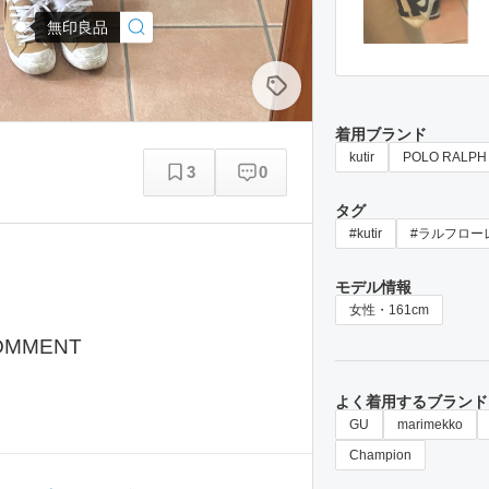
無印良品
着用ブランド
kutir
POLO RALPH
3
0
タグ
#kutir
#ラルフロー
モデル情報
女性・161cm
OMMENT
よく着用するブランド
GU
marimekko
Champion