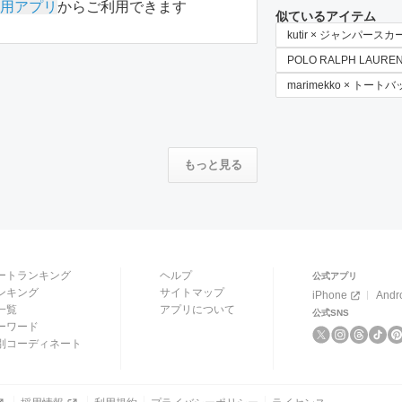
用アプリ
からご利用できます
似ているアイテム
kutir × ジャンパースカ
POLO RALPH LAUR
marimekko × トート
もっと見る
ートランキング
ヘルプ
公式アプリ
ンキング
サイトマップ
iPhone
Andr
一覧
アプリについて
公式SNS
ーワード
別コーディネート