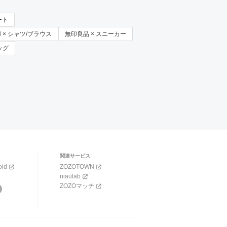
ート
EN × シャツ/ブラウス
無印良品 × スニーカー
バッグ
関連サービス
oid
ZOZOTOWN
niaulab
ZOZOマッチ