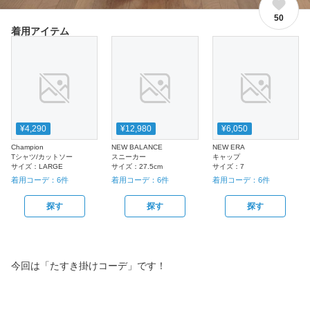
50
着用アイテム
¥4,290
¥12,980
¥6,050
Champion
NEW BALANCE
NEW ERA
Tシャツ/カットソー
スニーカー
キャップ
サイズ：
LARGE
サイズ：
27.5cm
サイズ：
7
着用コーデ：
6
件
着用コーデ：
6
件
着用コーデ：
6
件
探す
探す
探す
今回は「たすき掛けコーデ」です！