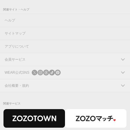
関連サイト・ヘルプ
ヘルプ
サイトマップ
アプリについて
会員サービス
ログイン
WEAR公式SNS
新規会員登録
X
会社概要・規約
Instagram
コーポレートサイト
関連サービス
Threads
会社概要
TikTok
IR情報