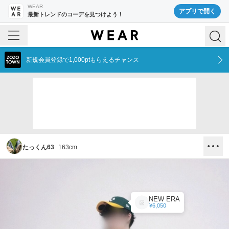
WEAR
アプリで開く
最新トレンドのコーデを見つけよう！
新規会員登録で1,000ptもらえるチャンス
たっくん63
163
cm
NEW ERA
¥6,050