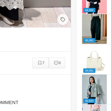
¥4,400
¥5,991
7
0
¥4,991
¥6,600
OMMENT