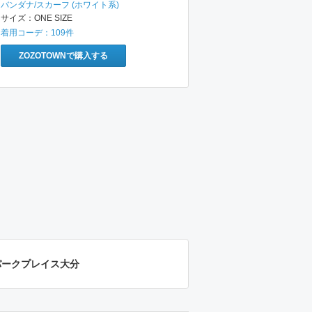
バンダナ/スカーフ
(ホワイト系)
サイズ：
ONE SIZE
着用コーデ：
109
件
ZOZOTOWNで購入する
M パークプレイス大分