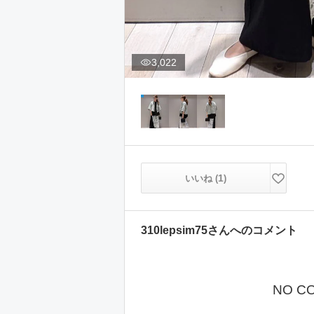
3,022
1
いいね (
)
310lepsim75
さんへのコメント
NO C