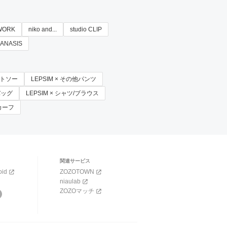
WORK
niko and...
studio CLIP
EANASIS
カットソー
LEPSIM × その他パンツ
バッグ
LEPSIM × シャツ/ブラウス
スカーフ
関連サービス
oid
ZOZOTOWN
niaulab
ZOZOマッチ