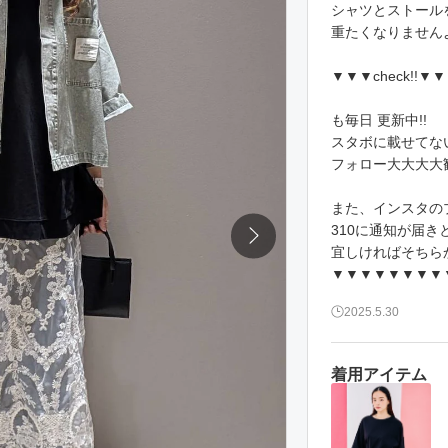
シャツとストール
重たくなりません
▼▼▼check!
も毎日 更新中!!
スタボに載せてないリ
フォロー大大大大歓
また、インスタのプ
310に通知が届
宜しければそちら
▼▼▼▼▼▼▼▼
2025.5.30
着用アイテム