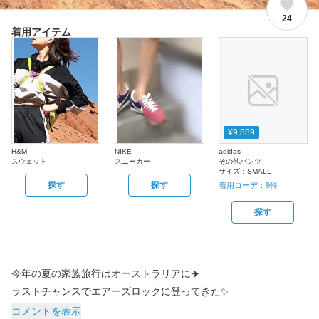
24
着用アイテム
¥9,889
H&M
NIKE
adidas
スウェット
スニーカー
その他パンツ
サイズ：
SMALL
探す
探す
着用コーデ：
9
件
探す
今年の夏の家族旅行はオーストラリアに✈️
コメントを表示