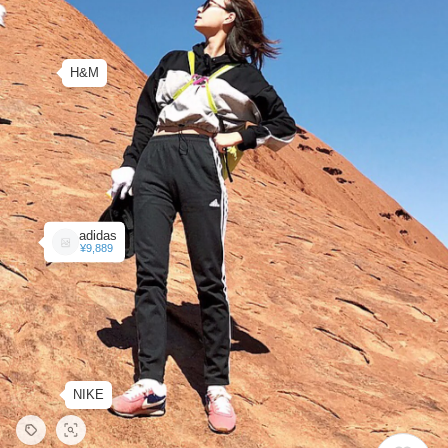
H&M
adidas
¥9,889
NIKE