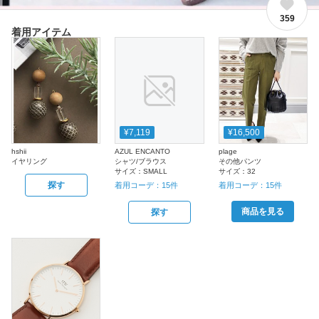
359
着用アイテム
¥7,119
¥16,500
hshii
AZUL ENCANTO
plage
イヤリング
シャツ/ブラウス
その他パンツ
サイズ：
SMALL
サイズ：
32
探す
着用コーデ：
15
件
着用コーデ：
15
件
商品を見る
探す