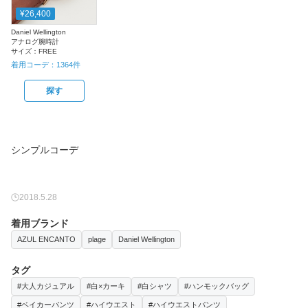
¥26,400
Daniel Wellington
アナログ腕時計
サイズ：
FREE
着用コーデ：
1364
件
探す
2018.5.28
着用ブランド
AZUL ENCANTO
plage
Daniel Wellington
タグ
#大人カジュアル
#白×カーキ
#白シャツ
#ハンモックバッグ
#ベイカーパンツ
#ハイウエスト
#ハイウエストパンツ