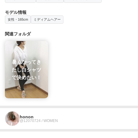
モデル情報
女性・165cm
ミディアムヘアー
関連フォルダ
暑くなってき
たし白シャツ
で決めたい！
honon
@12070724 / WOMEN