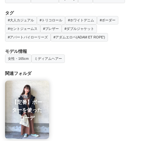
タグ
#大人カジュアル
#トリコロール
#ホワイトデニム
#ボーダー
#セントジェームス
#ブレザー
#ダブルジャケット
#アパートバイローリーズ
#アダムエロペ(ADAM ET ROPE')
モデル情報
女性・165cm
ミディアムヘアー
関連フォルダ
【定番】ボー
ターを使った
コーデ