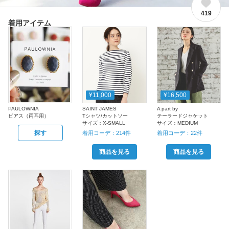
419
着用アイテム
¥11,000
¥16,500
PAULOWNIA
SAINT JAMES
A part by
ピアス（両耳用）
Tシャツ/カットソー
テーラードジャケット
サイズ：
X-SMALL
サイズ：
MEDIUM
探す
着用コーデ：
214
件
着用コーデ：
22
件
商品を見る
商品を見る