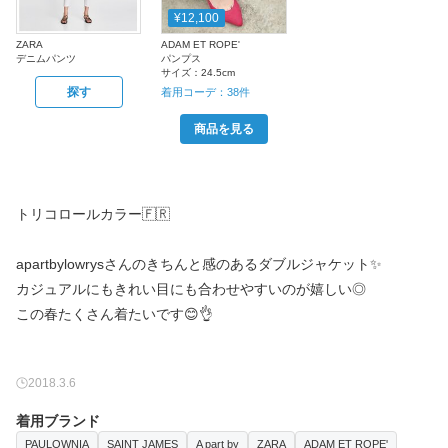
¥12,100
ZARA
ADAM ET ROPE'
デニムパンツ
パンプス
サイズ：
24.5cm
探す
着用コーデ：
38
件
商品を見る
トリコロールカラー🇫🇷
apartbylowrysさんのきちんと感のあるダブルジャケット✨
カジュアルにもきれい目にも合わせやすいのが嬉しい◎
2018.3.6
着用ブランド
PAULOWNIA
SAINT JAMES
A part by
ZARA
ADAM ET ROPE'