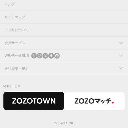
ヘルプ
サイトマップ
アプリについて
会員サービス
ログイン
WEAR公式SNS
新規会員登録
X
会社概要・規約
Instagram
コーポレートサイト
関連サービス
Threads
会社概要
TikTok
IR情報
Pinterest
利用規約
© ZOZO, Inc.