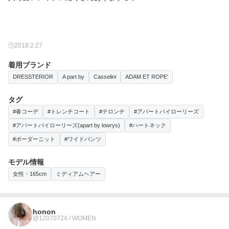
2018.2.27
着用ブランド
DRESSTERIOR
A part by
Casselini
ADAM ET ROPE'
タグ
#春コーデ
#トレンチコート
#テロンチ
#アパートバイローリーズ
#アパートバイローリーズ(apart by lowrys)
#ハートネック
#ボーダーニット
#ワイドパンツ
モデル情報
女性・165cm
ミディアムヘアー
honon
@12070724 / WOMEN