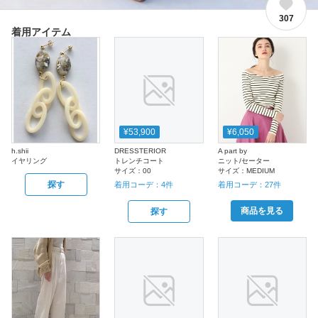
307
着用アイテム
¥53,900
¥6,050
h.shii
DRESSTERIOR
A part by
イヤリング
トレンチコート
ニット/セーター
サイズ：
00
サイズ：
MEDIUM
探す
着用コーデ：
4
件
着用コーデ：
27
件
商品を見る
探す