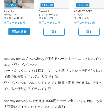
¥9,900
¥14,080
¥12,100
A part by
Casselini
ADAM ET ROPE'
その他パンツ
ショルダーバッグ
パンプス
サイズ：
MEDIUM
サイズ：
フリー
サイズ：
24.5
着用コーデ：
88
件
着用コーデ：
23
件
着用コーデ：
98
件
商品を見る
探す
探す
apartbylowrys さんの2wayで使えるハートネックニットにハイウ
エストワイドパンツ✨
ハートネックニットは程よいフィット感でストレッチ性があるの
で着心地が良くてお気に入りです😊
ワイドパンツのシルエットもとても綺麗！定番で使えるので持っ
ていると便利なアイテムです👌
apartbylowrysさんで使える1000円クーポン出ています❣️他にも大
人可愛いアイテムたくさんあります😋👍