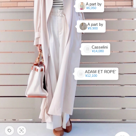
A part by
¥6,050
A part by
¥9,900
Casselini
¥14,080
ADAM ET ROPE'
¥12,100