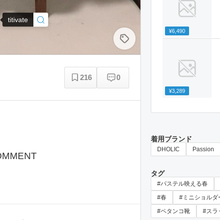
titivate
¥6,490
216
0
¥3,289
着用ブランド
DHOLIC
Passion
OMMENT
タグ
#パステル映える春
#春
#ミニショルダ
#ペタンコ靴
#スラ