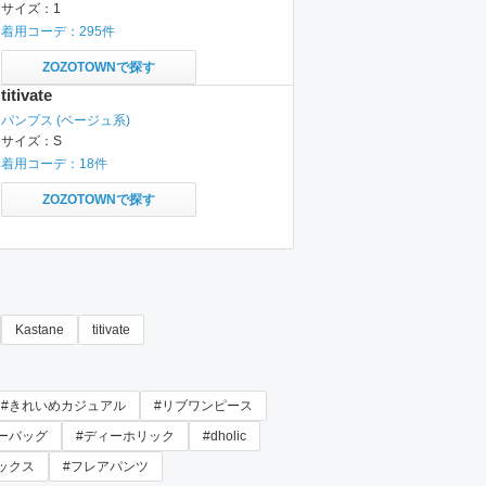
サイズ：
1
着用コーデ：
295
件
ZOZOTOWNで探す
titivate
パンプス
(ベージュ系)
サイズ：
S
着用コーデ：
18
件
ZOZOTOWNで探す
Kastane
titivate
#きれいめカジュアル
#リブワンピース
ーバッグ
#ディーホリック
#dholic
ックス
#フレアパンツ