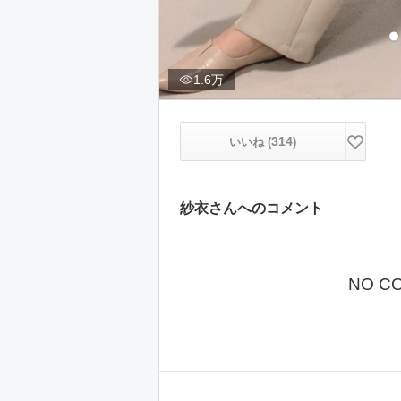
1.6万
314
いいね (
)
紗衣
さんへのコメント
NO C