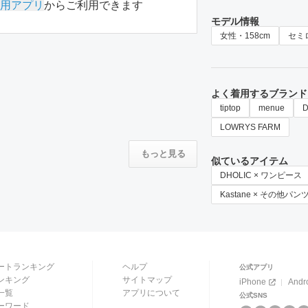
用アプリ
からご利用できます
モデル情報
女性・158cm
セミ
よく着用するブランド
tiptop
menue
D
LOWRYS FARM
もっと見る
似ているアイテム
DHOLIC × ワンピース
Kastane × その他パン
ートランキング
ヘルプ
公式アプリ
ンキング
サイトマップ
iPhone
Andr
一覧
アプリについて
公式SNS
ーワード